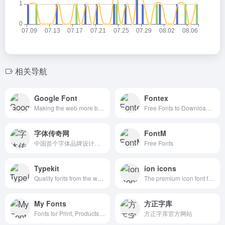
相关导航
Google Font
Fontex
Making the web more beautiful, fast, and open through great typography
Free Fonts to Download + Premium Typefaces
字体传奇网
FontM
中国首个字体品牌设计师交流网
Free Fonts
Typekit
ion icons
Quality fonts from the world’s best foundries.
The premium icon font for Ionic Framework
My Fonts
方正字库
Fonts for Print, Products & Screens
方正字库官方网站