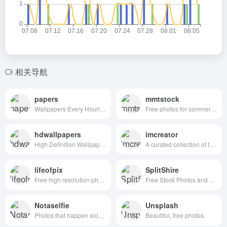
相关导航
papers
mmtstock
Wallpapers Every Hour!Hand collected :)
Free photos for commercial use
hdwallpapers
imcreator
High Definition Wallpapers & Desktop Backgrounds
A curated collection of free web design resources, all for commercial use.
lifeofpix
SplitShire
Free high resolution photography
Free Stock Photos and Videos for commercial use.
Notaselfie
Unsplash
Photos that happen along the way. You can use the images anyway you like. Have fun!
Beautiful, free photos.