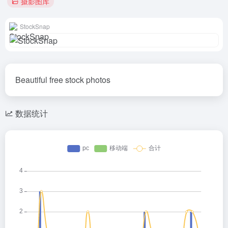
摄影图库
StockSnap
Beautiful free stock photos
数据统计