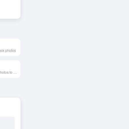
tock photos
Use our FREE photos to tell your story!