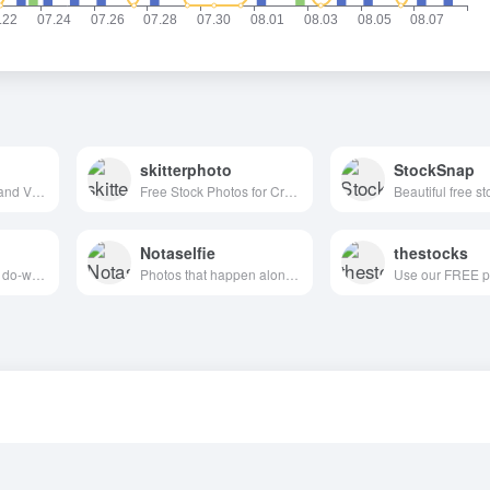
skitterphoto
StockSnap
Free Stock Photos and Videos for commercial use.
Free Stock Photos for Creative Professionals
Beautiful free s
Notaselfie
thestocks
65,084 high quality do-what-ever-you-want stock photos
Photos that happen along the way. You can use the images anyway you like. Have fun!