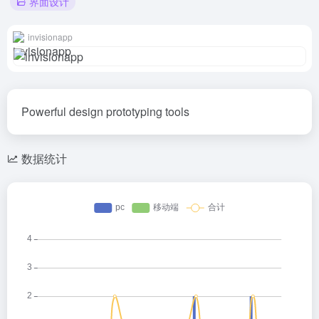
界面设计
invisionapp
Powerful design prototyping tools
数据统计