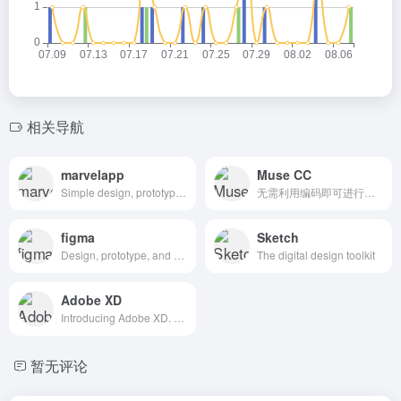
相关导航
marvelapp
Muse CC
Simple design, prototyping and collaboration
无需利用编码即可进行网站设计。
figma
Sketch
Design, prototype, and gather feedback all in one place with Figma.
The digital design toolkit
Adobe XD
Introducing Adobe XD. Design. Prototype. Experience.
暂无评论