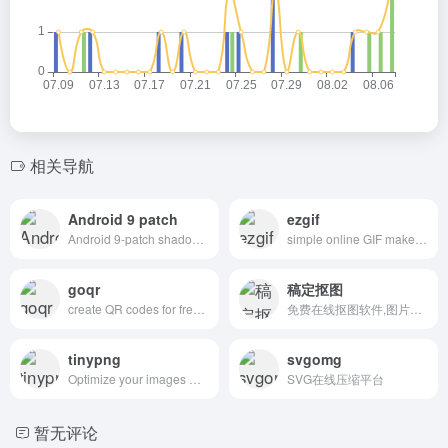
相关导航
Android 9 patch
ezgif
Android 9-patch shadow generator fully customizable shadows
simple online GIF maker and toolset for basic animated GIF editing.
goqr
稿定抠图
create QR codes for free (Logo, T-Shirt, vCard, EPS)
免费在线抠图软件,图片快速换背景-抠白底图
tinypng
svgomg
Optimize your images with a perfect balance in quality and file size.
SVG在线压缩平台
暂无评论