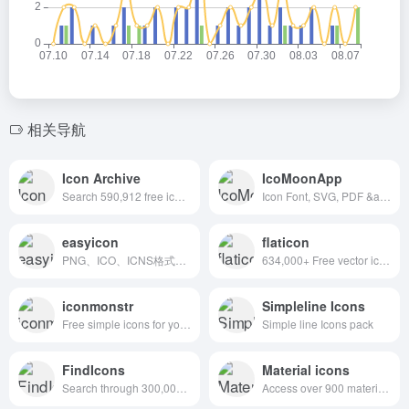
相关导航
Icon Archive
IcoMoonApp
Search 590,912 free icons
Icon Font, SVG, PDF &amp; PNG Generator
easyicon
flaticon
PNG、ICO、ICNS格式图标搜索、图标下载服务
634,000+ Free vector icons in SVG, PSD, PNG, EPS format or as ICON FONT.
iconmonstr
Simpleline Icons
Free simple icons for your next project
Simple line Icons pack
FindIcons
Material icons
Search through 300,000 free icons
Access over 900 material system icons, available in a variety of sizes and densities, and as a web font.