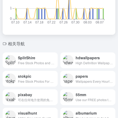
相关导航
SplitShire
hdwallpapers
Free Stock Photos and Videos for commercial use.
High Definition Wallpapers & Desktop Backgrounds
stokpic
papers
Free Stock Photos For Commercial Use
Wallpapers Every Hour!Hand collected :)
pixabay
55mm
可在任何地方使用的免费图片和视频
Use our FREE photos to tell your story!
visualhunt
albumarium