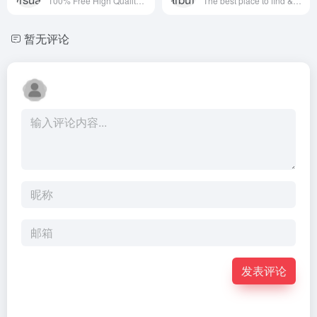
100% Free High Quality Photos
The best place to find & share beautiful images
暂无评论
发表评论