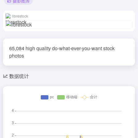
摄影图库
librestock
65,084 high quality do-what-ever-you-want stock
photos
数据统计