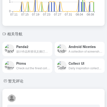
相关导航
Panda2
Android Niceties
设计作品和资讯文摘订阅平台
A collection of screenshots encompassing some of the most beautiful looking Android apps.
Pttrns
Collect UI
Check out the finest collection of design patterns, resources, mobile apps and inspiration
Daily inspiration collected from daily ui archive and beyond.
暂无评论